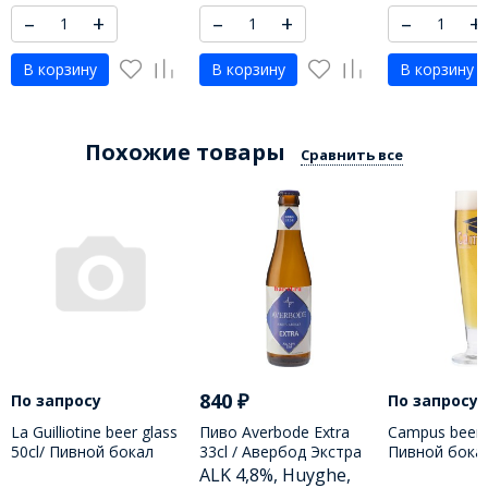
–
+
–
+
–
+
В корзину
В корзину
В корзину
Похожие товары
Сравнить все
840
₽
По запросу
По запросу
La Guilliotine beer glass
Пиво Averbode Extra
Campus beer g
50cl/ Пивной бокал
33cl / Авербод Экстра
Пивной бока
Гилиотина 500 МЛ
330 МЛ
250 МЛ
ALK 4,8%, Huyghe,