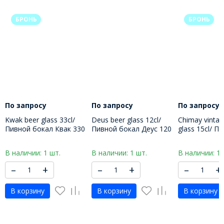
БРОНЬ
БРОНЬ
По запросу
По запросу
По запросу
Kwak beer glass 33cl/
Deus beer glass 12cl/
Chimay vintag
Пивной бокал Квак 330
Пивной бокал Деус 120
glass 15cl/ П
МЛ
МЛ
бокал Шимэ 
В наличии: 1 шт.
В наличии: 1 шт.
В наличии: 1 
–
+
–
+
–
+
В корзину
В корзину
В корзину