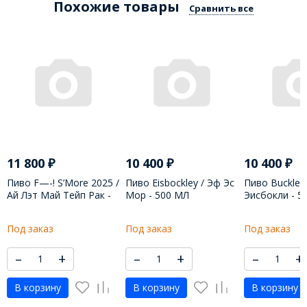
Похожие товары
Сравнить все
11 800
₽
10 400
₽
10 400
₽
Пиво F—-! S’More 2025 /
Пиво Eisbockley / Эф Эс
Пиво Buckley 
Ай Лэт Май Тейп Рак -
Мор - 500 МЛ
Эисбокли - 5
500 МЛ
Под заказ
Под заказ
Под заказ
–
+
–
+
–
+
В корзину
В корзину
В корзину