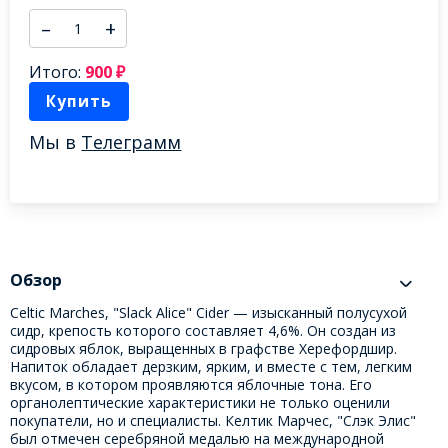
–
+
Итого:
900
₽
Купить
Мы в
Телеграмм
Обзор
Celtic Marches, "Slack Alice" Cider — изысканный полусухой
сидр, крепость которого составляет 4,6%. Он создан из
сидровых яблок, выращенных в графстве Херефордшир.
Напиток обладает дерзким, ярким, и вместе с тем, легким
вкусом, в котором проявляются яблочные тона. Его
органолептические характеристики не только оценили
покупатели, но и специалисты. Келтик Марчес, "Слэк Элис"
был отмечен серебряной медалью на международной