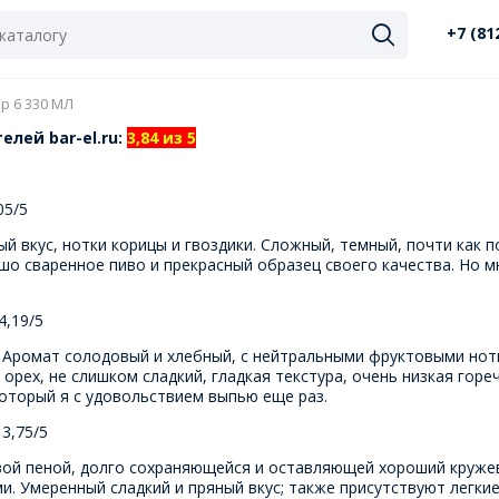
+7 (81
ор 6 330 МЛ
елей bar-el.ru:
3,84 из 5
05/5
 вкус, нотки корицы и гвоздики. Сложный, темный, почти как п
шо сваренное пиво и прекрасный образец своего качества. Но м
4,19/5
 Аромат солодовый и хлебный, с нейтральными фруктовыми нотк
рех, не слишком сладкий, гладкая текстура, очень низкая гореч
который я с удовольствием выпью еще раз.
 3,75/5
вой пеной, долго сохраняющейся и оставляющей хороший кружев
 Умеренный сладкий и пряный вкус; также присутствуют легкие 