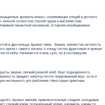
 насыщенные ароматы мокко, согревающих специй и уютного
 с нежной сочностью спелой груши и маслянистым
уловимой пикантной кислинкой, оставляя незабываемое
ой в два пальца. Аромат пива - Вишня, землистая затхлость.
го ореха с самого начала. К концу глотка фруктовые и пряные
асти нёба. Начинается очень сухо, но в послевкусии
укты, вишня, свежий ржаной хлеб. Вкус поджаренного,
анность придает напитку почти газированный вкус, хотя и
 для неспешного употребления. Некоторые приятные
недолго. Аромат мягкий, привлекательные сладкие солодовые
ает сладкий изюм, поджаренный зефир, карамель; каким-то