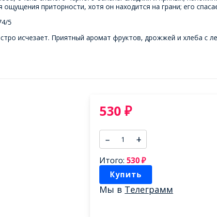
я ощущения приторности, хотя он находится на грани; его спаса
74/5
тро исчезает. Приятный аромат фруктов, дрожжей и хлеба с ле
530
₽
–
+
Итого:
530
₽
Купить
Мы в
Телеграмм