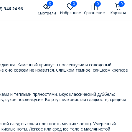
0
0
0
0
2) 346 24 96
Избранное
Сравнение
Корзина
Смотрели
одливка. Каменный привкус в послевкусии и солодовый.
не оно совсем не нравится. Слишком темное, слишком крепкое
ами и теплыми пряностями. Вкус классический дуббель:
ь, сухое послевкусие. Во рту шелковистая гладкость, средняя
ной след; высокая плотность мелких частиц. Умеренный
кислые ноты. Легкое или среднее тело с маслянистой