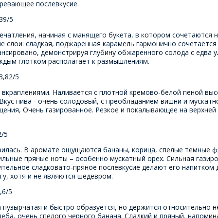
гревающее послевкусие.
39/5
печатления, начиная с манящего букета, в котором сочетаются
ые слои: сладкая, поджаренная карамель гармонично сочетается
ансировано, демонстрируя глубину обжаренного солода с едва 
аждым глотком располагает к размышлениям.
3,82/5
вкраплениями. Наливается с плотной кремово-белой пеной высот
кус пива - очень солодовый, с преобладанием вишни и мускатно
ния, Очень газированное. Резкое и покалывающее на верхней ч
2/5
рилась. В аромате ощущаются бананы, корица, спелые темные фр
льные пряные ноты – особенно мускатный орех. Сильная газиров
лительное сладковато-пряное послевкусие делают его напитком
у, хотя и не являются шедевром.
,6/5
а пузырчатая и быстро образуется, но держится относительно 
леба, очень спелого черного банана. Сладкий и пряный, напомин