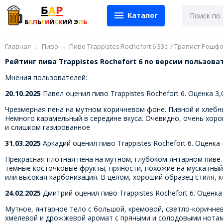
Каталог
Главная
→
Пиво
→
Пиво Trappistes Rochefort 6 33cl / Трапист Рошф
Рейтинг пива Trappistes Rochefort 6 по версии пользоват
Мнения пользователей:
20.10.2025
Павел оценил пиво Trappistes Rochefort 6. Оценка 3,
Чрезмерная пена на мутном коричневом фоне. Пивной и хлебный
Немного карамельный в середине вкуса. Очевидно, очень хоро
и слишком газированное
31.03.2025
Аркадий оценил пиво Trappistes Rochefort 6. Оценка 
Прекрасная плотная пена на мутном, глубоком янтарном пиве.
темные косточковые фрукты, пряности, похожие на мускатный о
или высокая карбонизация. В целом, хороший образец стиля, 
24.02.2025
Дмитрий оценил пиво Trappistes Rochefort 6. Оценка
Мутное, янтарное тело с большой, кремовой, светло-коричне
хмелевой и дрожжевой аромат с пряными и солодовыми нотами.