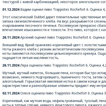
текстурой с живой карбонизацией, некоторое алкогольное со
01.12.2024
Вадим оценил пиво Trappistes Rochefort 6. Оценка 4,
Этот классический Dubbel дарит пленительные чувственные в
запаха свежеиспеченного хлеба. На вкус раскрываются сложн
очарованием песочного печенья. Послевкусие прекрасно сбал
впечатление изысканности и тонкости. Это пиво, которое с к
26.11.2024
Арсений оценил пиво Trappistes Rochefort 6. Оценка 
Внешний вид: Яркий оранжево-коричневый цвет с золотистыми 
Ноты ржаного хлеба с резким антисептическим послевкусием. В
ноты сменяются послевкусием цельнозернового крекера. Ощуще
ощущается легкая маслянистость.
26.11.2024
Лера оценила пиво Trappistes Rochefort 6. Оценка 4,
Мутный, мутный напиток, большая пена, которая быстро испа
возможно, немного подгоревшего, пшеничного тоста, затем си
алкогольный. Горьковатая хмелевая нотка в самом конце и д
характеристики и разнообразные элементы придают ему интриг
02.11.2024
Олеся оценила пиво Trappistes Rochefort 6. Оценка 3
Коричневый, как мутная вода, нефильтрованный, тусклый; пен
ноты и теплые специи, немного фруктового пирога, ржаного х