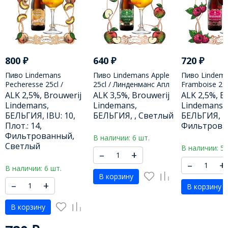
800
₽
640
₽
720
₽
Пиво Lindemans
Пиво Lindemans Apple
Пиво Lindem
Pecheresse 25cl /
25cl / Линденманс Aпл
Framboise 25c
Линденманс Печерессе
250 МЛ
Линденманс 
ALK 2,5%, Brouwerij
ALK 3,5%, Brouwerij
ALK 2,5%, B
250 МЛ
250 МЛ
Lindemans,
Lindemans,
Lindemans,
БЕЛЬГИЯ, IBU: 10,
БЕЛЬГИЯ, , Светлый
БЕЛЬГИЯ,
Плот.: 14,
Фильтрова
Фильтрованный,
В наличии: 6 шт.
Светлый
В наличии: 5 
–
+
–
+
В наличии: 6 шт.
В корзину
–
+
В корзину
В корзину