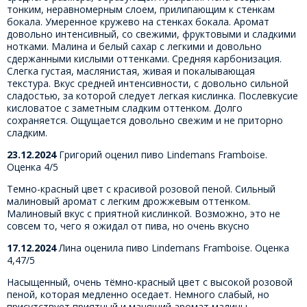
тонким, неравномерным слоем, прилипающим к стенкам
бокала. Умеренное кружево на стенках бокала. Аромат
довольно интенсивный, со свежими, фруктовыми и сладкими
нотками. Малина и белый сахар с легкими и довольно
сдержанными кислыми оттенками. Средняя карбонизация.
Слегка густая, маслянистая, живая и покалывающая
текстура. Вкус средней интенсивности, с довольно сильной
сладостью, за которой следует легкая кислинка. Послевкусие
кисловатое с заметным сладким оттенком. Долго
сохраняется. Ощущается довольно свежим и не приторно
сладким.
23.12.2024
Григорий оценил пиво Lindemans Framboise.
Оценка 4/5
Темно-красный цвет с красивой розовой пеной. Сильный
малиновый аромат с легким дрожжевым оттенком.
Малиновый вкус с приятной кислинкой. Возможно, это не
совсем то, чего я ожидал от пива, но очень вкусно
17.12.2024
Лина оценила пиво Lindemans Framboise. Оценка
4,47/5
Насыщенный, очень тёмно-красный цвет с высокой розовой
пеной, которая медленно оседает. Немного слабый, но
присутствует приятный и манящий аромат малины.