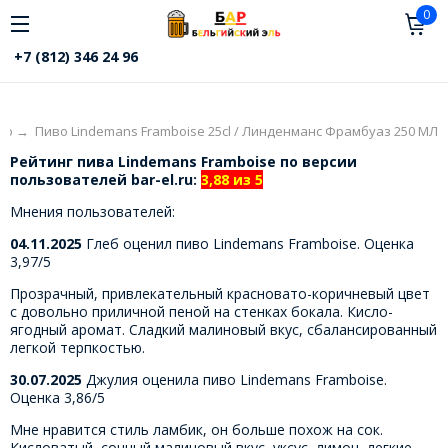
0
+7 (812) 346 24 96
во
→
Пиво Lindemans Framboise 25cl / Линденманс Фрамбуаз 250 МЛ
Рейтинг пива Lindemans Framboise по версии
пользователей bar-el.ru:
3,88 из 5
Мнения пользователей:
04.11.2025
Глеб оценил пиво Lindemans Framboise. Оценка
3,97/5
Прозрачный, привлекательный красновато-коричневый цвет
с довольно приличной пеной на стенках бокала. Кисло-
ягодный аромат. Сладкий малиновый вкус, сбалансированный
легкой терпкостью.
30.07.2025
Джулия оценила пиво Lindemans Framboise.
Оценка 3,86/5
Мне нравится стиль ламбик, он больше похож на сок.
Кисловатый, сочный малиновый вкус, уксус, лимон, легкие