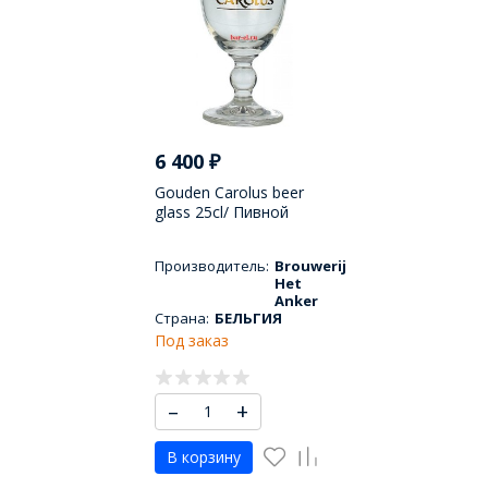
6 400
₽
Gouden Carolus beer
glass 25cl/ Пивной
бокал Гоуден Каролюс
250 МЛ
Производитель:
Brouwerij
Het
Anker
Страна:
БЕЛЬГИЯ
Под заказ
–
+
В корзину