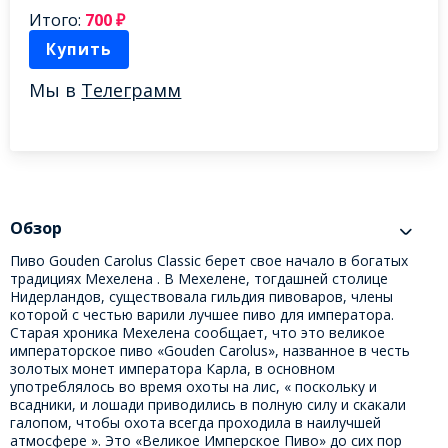
Итого:
700
₽
Купить
Мы в
Телеграмм
Обзор
Пиво Gouden Carolus Classic берет свое начало в богатых
традициях Мехелена . В Мехелене, тогдашней столице
Нидерландов, существовала гильдия пивоваров, члены
которой с честью варили лучшее пиво для императора.
Старая хроника Мехелена сообщает, что это великое
императорское пиво «Gouden Carolus», названное в честь
золотых монет императора Карла, в основном
употреблялось во время охоты на лис, « поскольку и
всадники, и лошади приводились в полную силу и скакали
галопом, чтобы охота всегда проходила в наилучшей
атмосфере ». Это «Великое Имперское Пиво» до сих пор