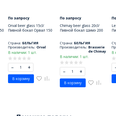
По запросу
По запросу
По
Orval beer glass 15cl/
Chimay beer glass 20cl/
Le
50
Пивной бокал Орвал 150
Пивной бокал Шимэ 200
Пи
МЛ
МЛ
М
Страна:
БЕЛЬГИЯ
Страна:
БЕЛЬГИЯ
Ст
Производитель:
Orval
Производитель:
Brasserie
Пр
de Chimay
В наличии: 1 шт.
В 
В наличии: 1 шт.
–
+
–
+
В корзину
В корзину