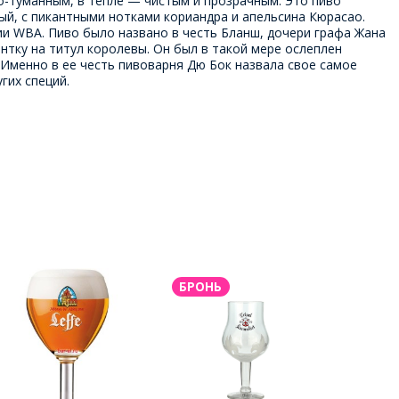
-туманным, в тепле — чистым и прозрачным. Это пиво
ый, с пикантными нотками кориандра и апельсина Кюрасао.
сии WBA. Пиво было названо в честь Бланш, дочери графа Жана
нтку на титул королевы. Он был в такой мере ослеплен
. Именно в ее честь пивоварня Дю Бок назвала свое самое
гих специй.
БРОНЬ