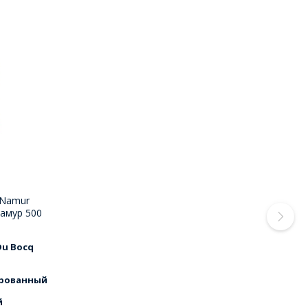
 Namur
Намур 500
Du Bocq
рованный
й