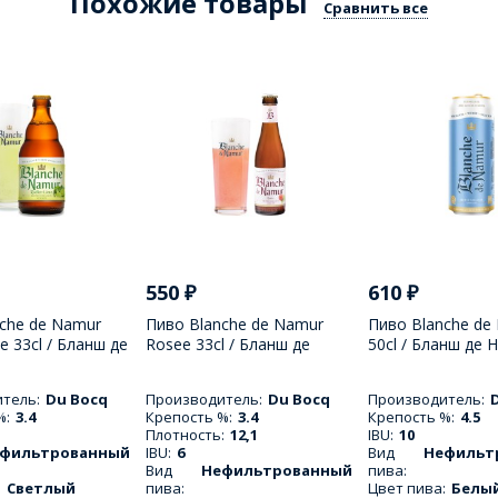
Похожие товары
Сравнить все
550
₽
610
₽
che de Namur
Пиво Blanche de Namur
Пиво Blanche de
e 33cl / Бланш де
Rosee 33cl / Бланш де
50cl / Бланш де 
длер Лайм 330
Намур Рози 330 МЛ
МЛ
тель:
Du Bocq
Производитель:
Du Bocq
Производитель:
%:
3.4
Крепость %:
3.4
Крепость %:
4.5
Плотность:
12,1
IBU:
10
фильтрованный
IBU:
6
Вид
Нефильт
Вид
Нефильтрованный
пива:
:
Светлый
пива:
Цвет пива:
Белы