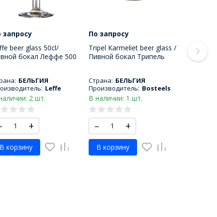
 запросу
По запросу
ffe beer glass 50cl/
Tripel Karmeliet beer glass /
вной бокал Леффе 500
Пивной бокал Трипель
Л
Кармелит 330 МЛ
рана:
БЕЛЬГИЯ
Страна:
БЕЛЬГИЯ
оизводитель:
Leffe
Производитель:
Bosteels
наличии: 2 шт.
В наличии: 1 шт.
–
+
–
+
В корзину
В корзину