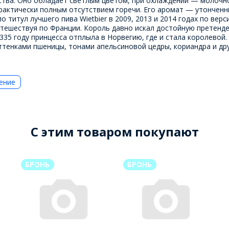
ства. Оно обладает светлым цветом, при охлаждении — молочно
рактически полным отсутствием горечи. Его аромат — утонченн
 титул лучшего пива Wietbier в 2009, 2013 и 2014 годах по вер
путешествуя по Франции. Король давно искал достойную претенде
335 году принцесса отплыла в Норвегию, где и стала королевой
оттенками пшеницы, тонами апельсиновой цедры, кориандра и дру
ение
C этим товаром покупают
БРОНЬ
БРОНЬ