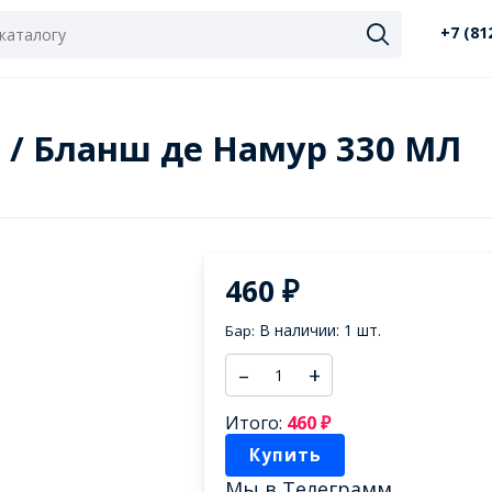
+7 (81
l / Бланш де Намур 330 МЛ
460
₽
В наличии: 1 шт.
Бар:
–
+
Итого:
460
₽
Купить
Мы в
Телеграмм