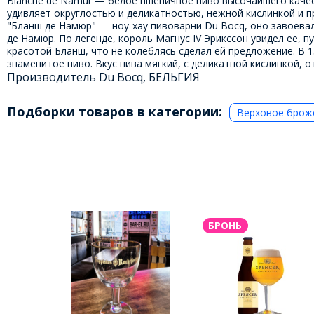
Blanche de Namur — белое пшеничное пиво высочайшего каче
удивляет округлостью и деликатностью, нежной кислинкой и п
"Бланш де Намюр" — ноу-хау пивоварни Du Bocq, оно завоевало
де Намюр. По легенде, король Магнус IV Эрикссон увидел ее, 
красотой Бланш, что не колеблясь сделал ей предложение. В 1
знаменитое пиво. Вкус пива мягкий, с деликатной кислинкой, 
Производитель Du Bocq, БЕЛЬГИЯ
Подборки товаров в категории:
Верховое брож
БРОНЬ