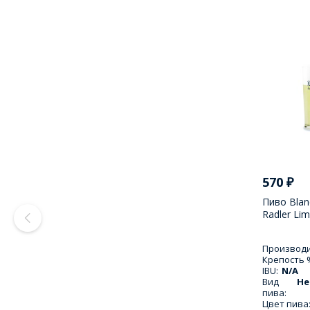
570
₽
Пиво Blan
Radler Lim
Намур Ра
МЛ
Производи
Крепость 
IBU:
N/A
Вид
Не
пива:
Цвет пива