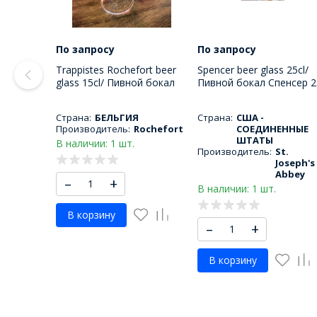
По запросу
По запросу
Trappistes Rochefort beer
Spencer beer glass 25cl/
glass 15cl/ Пивной бокал
Пивной бокал Спенсер 2
Трапист Рошфор 150 МЛ
МЛ
Страна:
БЕЛЬГИЯ
Страна:
США -
Производитель:
Rochefort
СОЕДИНЕННЫЕ
ШТАТЫ
В наличии: 1 шт.
Производитель:
St.
Joseph's
Abbey
–
+
В наличии: 1 шт.
В корзину
–
+
В корзину