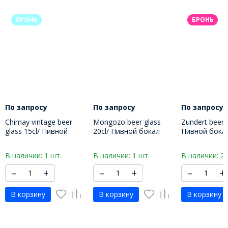
БРОНЬ
БРОНЬ
По запросу
По запросу
По запросу
Chimay vintage beer
Mongozo beer glass
Zundert beer g
glass 15cl/ Пивной
20cl/ Пивной бокал
Пивной бока
бокал Шимэ 150 МЛ
Монгозо 200 МЛ
330 МЛ
В наличии: 1 шт.
В наличии: 1 шт.
В наличии: 2 
–
+
–
+
–
+
В корзину
В корзину
В корзину