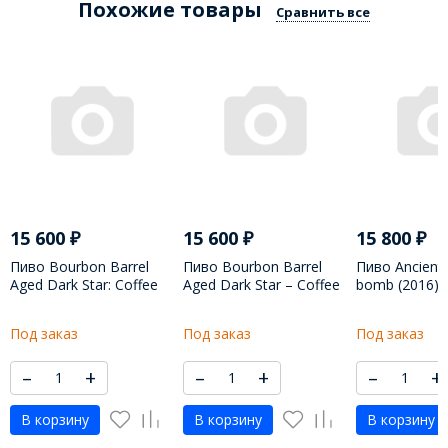
Похожие товары
Сравнить все
15 600
₽
15 600
₽
15 800
₽
Пиво Bourbon Barrel
Пиво Bourbon Barrel
Пиво Ancient
Aged Dark Star: Coffee
Aged Dark Star – Coffee
bomb (2016) 
Edition (2018) / Эуноиа
Edition (2017) / Борбэн
Барэл Ейдж Д
Бач 22 Коукэнат Кэкау
Барэл Ейдж Дарк Стар
Кофи Идишн 
Под заказ
Под заказ
Под заказ
Нибз Хейзлнат Вэнила -
Кофи Идишн - 650 МЛ
650 МЛ
–
+
–
+
–
+
В корзину
В корзину
В корзину