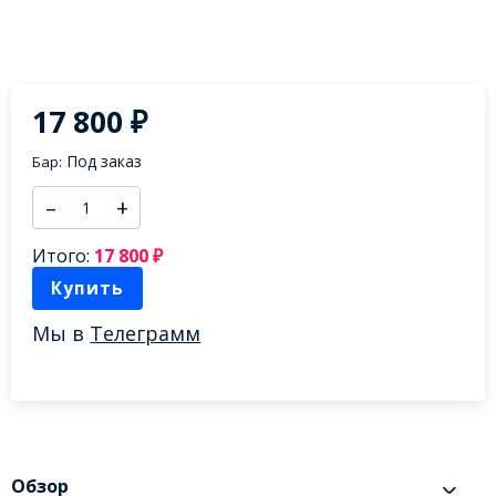
–
+
Итого:
17 800
₽
Купить
Мы в
Телеграмм
Обзор
Anaphora - Blend No. 8, New Image Brewing - США, ALK: 14,4%,
стиль: Stout - Imperial / Double
Характеристики
C этим товаром покупают