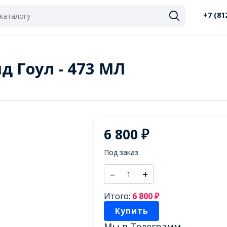
+7 (81
нд Гоул - 473 МЛ
6 800
₽
Под заказ
–
+
Итого:
6 800
₽
Купить
Мы в
Телеграмм