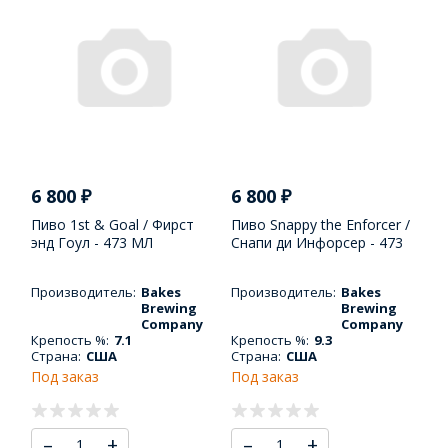
6 800
₽
6 800
₽
Пиво 1st & Goal / Фирст
Пиво Snappy the Enforcer /
энд Гоул - 473 МЛ
Снапи ди Инфорсер - 473
МЛ
Производитель:
Bakes
Производитель:
Bakes
Brewing
Brewing
Company
Company
Крепость %:
7.1
Крепость %:
9.3
Страна:
США
Страна:
США
Под заказ
Под заказ
–
+
–
+