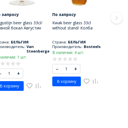
 запросу
По запросу
gustijn beer glass 33cl/
Kwak beer glass 33cl
вной бокал Августин
without stand/ Колба
0 МЛ
пивного бокала Квак 330
МЛ
рана:
БЕЛЬГИЯ
Страна:
БЕЛЬГИЯ
оизводитель:
Van
Производитель:
Bosteels
Steenberge
В наличии: 4 шт.
наличии: 1 шт.
–
+
–
+
В корзину
В корзину