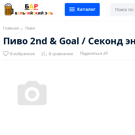
Каталог
Главная
→
Пиво
Пиво 2nd & Goal / Секонд э
В избранное
В сравнение
Поделиться