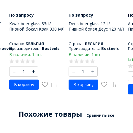
По запросу
По запросу
По
/
Kwak beer glass 33cl/
Deus beer glass 12cl/
Au
Пивной бокал Квак 330 МЛ
Пивной бокал Деус 120 МЛ
Пи
33
Страна:
БЕЛЬГИЯ
Страна:
БЕЛЬГИЯ
Ст
hoeven
Производитель:
Bosteels
Производитель:
Bosteels
Пр
В наличии: 1 шт.
В наличии: 1 шт.
В 
–
+
–
+
В корзину
В корзину
Похожие товары
Сравнить все