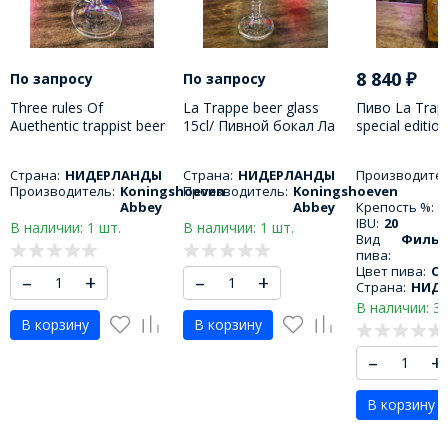
8 840
₽
По запросу
По запросу
Three rules Of
La Trappe beer glass
Пиво La Trap
Auethentic trappist beer
15cl/ Пивной бокал Ла
special editio
glass 33cl/ Пивной
Трапп 150 МЛ
/ Ла Трапп Б
бокал три правила 330
специальное
Страна:
НИДЕРЛАНДЫ
Страна:
НИДЕРЛАНДЫ
Производител
МЛ
2025 750 МЛ
Производитель:
Koningshoeven
Производитель:
Koningshoeven
Abbey
Abbey
Крепость %:
7
IBU:
20
В наличии: 1 шт.
В наличии: 1 шт.
Вид
Фильт
пива:
Цвет пива:
С
–
+
–
+
Страна:
НИД
В наличии: 3 
В корзину
В корзину
–
+
В корзину