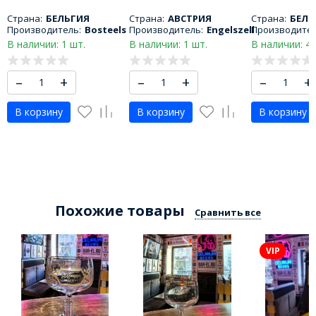
МЛ
330 МЛ
Страна:
БЕЛЬГИЯ
Страна:
АВСТРИЯ
Страна:
БЕЛЬ
Производитель:
Bosteels
Производитель:
Engelszell
Производител
В наличии: 1 шт.
В наличии: 1 шт.
В наличии: 4 
–
+
–
+
–
+
В корзину
В корзину
В корзину
Похожие товары
Сравнить все
VIP