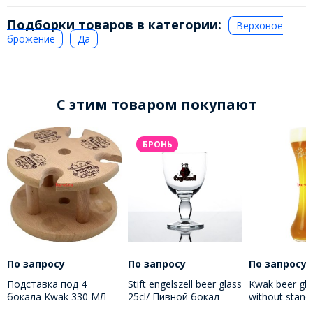
Подборки товаров в категории:
Верховое
брожение
Да
C этим товаром покупают
БРОНЬ
По запросу
По запросу
По запросу
Подставка под 4
Stift engelszell beer glass
Kwak beer gla
бокала Kwak 330 МЛ
25cl/ Пивной бокал
without stand
Штифт Енгельзель 250
пивного бока