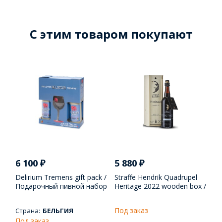
C этим товаром покупают
6 100
₽
5 880
₽
Delirium Tremens gift pack /
Straffe Hendrik Quadrupel
Подарочный пивной набор
Heritage 2022 wooden box /
Делириум Тременс
Подарочный пивной набор
Штраффе Хендрик
Под заказ
Страна:
БЕЛЬГИЯ
Квадрюпел Херитедж
Под заказ