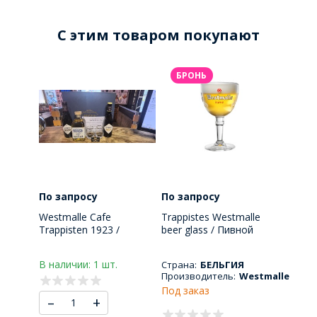
C этим товаром покупают
БРОНЬ
По запросу
По запросу
Westmalle Cafe
Trappistes Westmalle
Trappisten 1923 /
beer glass / Пивной
Подарочный пивной
бокал Трапист
набор Вестмалле кафе
Вестмалле 330 МЛ
В наличии: 1 шт.
Страна:
БЕЛЬГИЯ
траппистен 2023
Производитель:
Westmalle
Под заказ
–
+