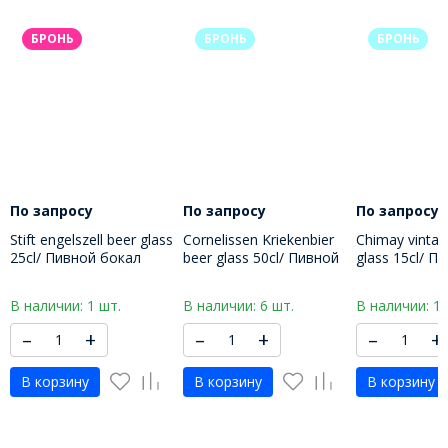
БРОНЬ
БРОНЬ
БРОНЬ
По запросу
По запросу
По запросу
Stift engelszell beer glass
Cornelissen Kriekenbier
Chimay vintag
25cl/ Пивной бокал
beer glass 50cl/ Пивной
glass 15cl/ П
Штифт Енгельзель 250
бокал Корнелиссан
бокал Шимэ 
МЛ
Крикенбир 500 МЛ
В наличии: 1 шт.
В наличии: 6 шт.
В наличии: 1 
–
+
–
+
–
+
В корзину
В корзину
В корзину