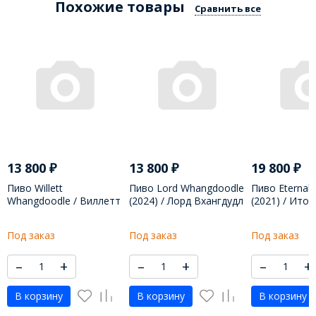
Похожие товары
Сравнить все
13 800
₽
13 800
₽
19 800
₽
Пиво Willett
Пиво Lord Whangdoodle
Пиво Eternal 
Whangdoodle / Виллетт
(2024) / Лорд Вхангдудл
(2021) / Итор
Вхангдудл - 500 МЛ
- 500 МЛ
Сламбер - 5
Под заказ
Под заказ
Под заказ
–
+
–
+
–
+
В корзину
В корзину
В корзину